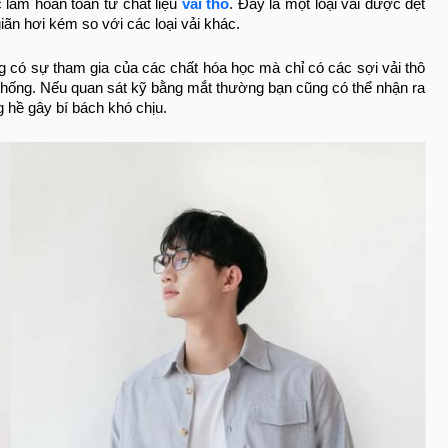
làm hoàn toàn từ chất liệu
vải thô
. Đây là một loại vải được dệt
giãn hơi kém so với các loại vải khác.
ông có sự tham gia của các chất hóa học mà chỉ có các sợi vải thô
n thống. Nếu quan sát kỹ bằng mắt thường bạn cũng có thể nhận ra
g hề gây bí bách khó chịu.