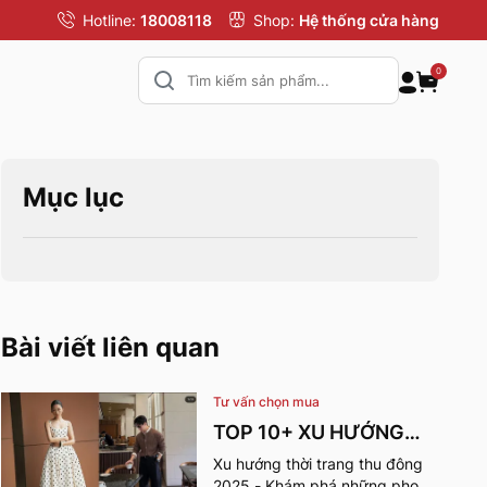
Hotline:
18008118
Shop:
Hệ thống cửa hàng
0
Mục lục
Bài viết liên quan
Tư vấn chọn mua
TOP 10+ XU HƯỚNG
THỜI TRANG THU
Xu hướng thời trang thu đông
2025 - Khám phá những phong