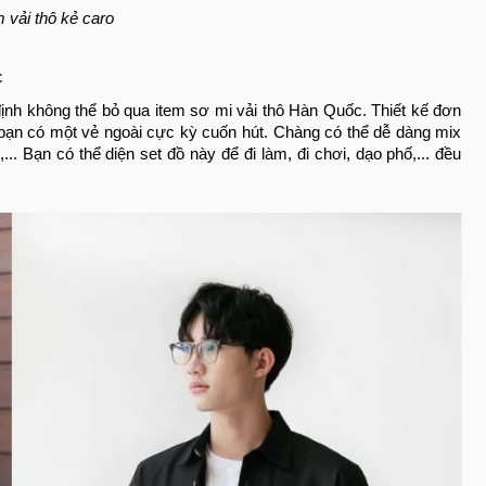
 vải thô kẻ caro
c
định không thể bỏ qua item sơ mi vải thô Hàn Quốc. Thiết kế đơn
 bạn có một vẻ ngoài cực kỳ cuốn hút. Chàng có thể dễ dàng mix
.. Bạn có thể diện set đồ này để đi làm, đi chơi, dạo phố,... đều