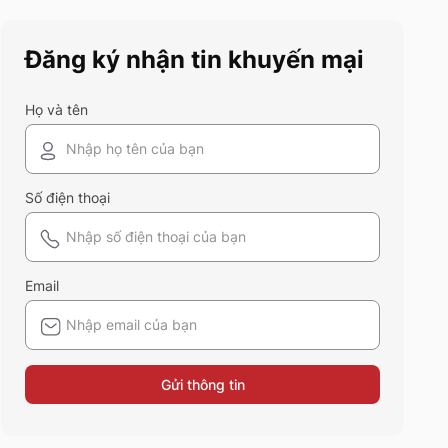
này chính là gợi ý hoàn hảo.
Cùng 5S Fashion khám phá
Đăng ký nhận tin khuyến mại
xem có gì mới mẻ để bạn sắm
sửa và diện ngay trong mùa hè
năm nay nhé!
Họ và tên
Số điện thoại
Email
Gửi thông tin