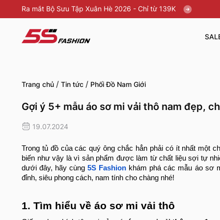
Ra mắt Bộ Sưu Tập Xuân Hè 2026 - Chỉ từ 139K
SAL
/
/
Trang chủ
Tin tức
Phối Đồ Nam Giới
Gợi ý 5+ mẫu áo sơ mi vải thô nam đẹp, ch
19.07.2024
Trong tủ đồ của các quý ông chắc hẳn phải có ít nhất một c
biến như vậy là vì sản phẩm được làm từ chất liệu sợi tự nhiê
dưới đây, hãy cùng
5S Fashion
khám phá các mẫu áo sơ mi
đỉnh, siêu phong cách, nam tính cho chàng nhé!
1. Tìm hiểu về áo sơ mi vải thô