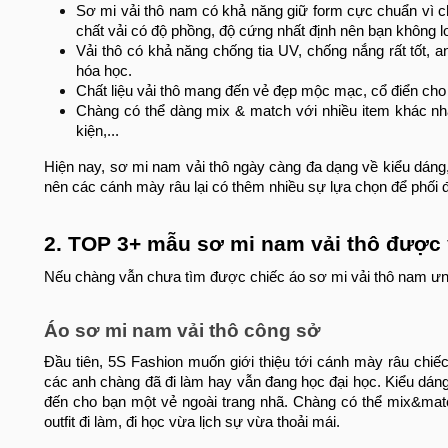
Sơ mi vải thô nam có khả năng giữ form cực chuẩn vì ch
chất vải có độ phồng, độ cứng nhất định nên bạn không lo
Vải thô có khả năng chống tia UV, chống nắng rất tốt,
hóa học.
Chất liệu vải thô mang đến vẻ đẹp mộc mạc, cổ điển ch
Chàng có thể dàng mix & match với nhiều item khác nhau 
kiện,...
Hiện nay, sơ mi nam vải thô ngày càng đa dạng về kiểu dán
nên các cánh mày râu lại có thêm nhiều sự lựa chọn để phối 
2. TOP 3+ mẫu sơ mi nam vải thô được 
Nếu chàng vẫn chưa tìm được chiếc áo sơ mi vải thô nam ưng
Áo sơ mi nam vải thô công sở
Đầu tiên, 5S Fashion muốn giới thiệu tới cánh mày râu chiế
các anh chàng đã đi làm hay vẫn đang học đại học. Kiểu dáng 
đến cho bạn một vẻ ngoài trang nhã. Chàng có thể mix&match
outfit đi làm, đi học vừa lịch sự vừa thoải mái.