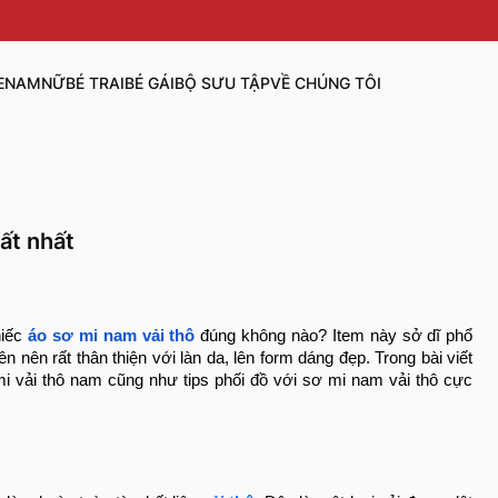
E
NAM
NỮ
BÉ TRAI
BÉ GÁI
BỘ SƯU TẬP
VỀ CHÚNG TÔI
ất nhất
hiếc
áo sơ mi nam vải thô
đúng không nào? Item này sở dĩ phổ
n nên rất thân thiện với làn da, lên form dáng đẹp. Trong bài viết
 vải thô nam cũng như
tips phối đồ với
sơ mi nam vải thô cực