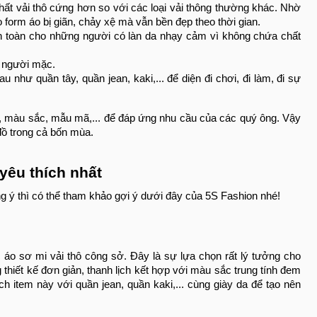
ất vải thô cứng hơn so với các loại vải thông thường khác. Nhờ
 form áo bị giãn, chảy xệ mà vẫn bền đẹp theo thời gian.
 an toàn cho những người có làn da nhạy cảm vì không chứa chất
o người mặc.
như quần tây, quần jean, kaki,... để diện đi chơi, đi làm, đi sự
g, màu sắc, mẫu mã,... để đáp ứng nhu cầu của các quý ông. Vậy
đồ trong cả bốn mùa.
yêu thích nhất
 ý thì có thể tham khảo gợi ý dưới đây của 5S Fashion nhé!
c áo sơ mi vải thô công sở. Đây là sự lựa chọn rất lý tưởng cho
thiết kế đơn giản, thanh lịch kết hợp với màu sắc trung tính đem
 item này với quần jean, quần kaki,... cùng giày da để tạo nên