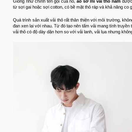
Giống như chính tên gọi của nó,
áo sơ mi vải thô nam
được 
từ sợi gai hoặc sợi cotton, có bề mặt thô ráp và khả năng co 
Quá trình sản xuất vải thô rất thân thiện với môi trường, kh
đan xen lại với nhau. Từ đó tạo nên tấm vải mang tính truyề
vải thô có độ dày dặn hơn so với vải lanh, vải lụa nhưng khôn