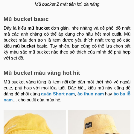
Mũ bucket 2 mặt tiện lợi, đa năng
Mũ bucket basic
Đây là kiểu
mũ bucket
đơn giản, nhẹ nhàng và dễ phối đồ nhất
mà các anh chàng có thể áp dụng cho hầu hết mọi outfit. Mũ
bucket màu đen trơn là item được yêu thích nhất trong số các
kiểu
mũ bucket
basic. Tuy nhiên, bạn cũng có thể lựa chọn bất
kỳ màu sắc mũ bucket nào theo sở thích của mình để phù hợp
với set đồ.
Mũ bucket màu vàng hot hit
Mũ bucket vàng từng là item nổi dần dần một thời nhờ vẻ ngoài
cute, phù hợp với mọi lứa tuổi. Đặc biệt, kiểu mũ này cũng dễ
dàng để phối cùng
quần Short nam
,
áo thun nam
hay
áo ba lỗ
nam
… cho outfit của mùa hè.