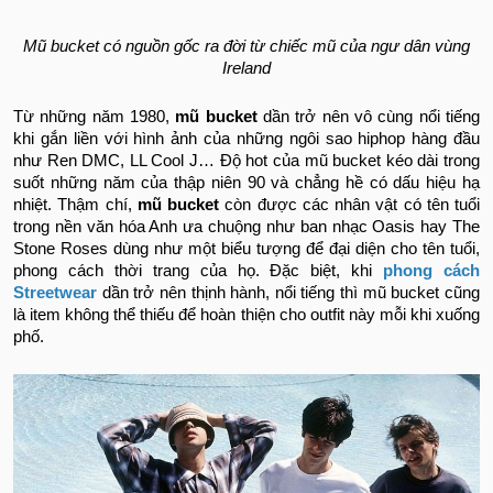
Mũ bucket có nguồn gốc ra đời từ chiếc mũ của ngư dân vùng
Ireland
Từ những năm 1980,
mũ bucket
dần trở nên vô cùng nổi tiếng
khi gắn liền với hình ảnh của những ngôi sao hiphop hàng đầu
như Ren DMC, LL Cool J… Độ hot của mũ bucket kéo dài trong
suốt những năm của thập niên 90 và chẳng hề có dấu hiệu hạ
nhiệt. Thậm chí,
mũ bucket
còn được các nhân vật có tên tuổi
trong nền văn hóa Anh ưa chuộng như ban nhạc Oasis hay The
Stone Roses dùng như một biểu tượng để đại diện cho tên tuổi,
phong cách thời trang của họ. Đặc biệt, khi
phong cách
Streetwear
dần trở nên thịnh hành, nổi tiếng thì mũ bucket cũng
là item không thể thiếu để hoàn thiện cho outfit này mỗi khi xuống
phố.