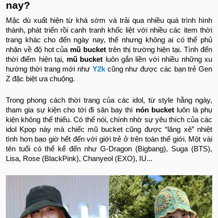
nay?
Mặc dù xuất hiện từ khá sớm và trải qua nhiều quá trình hình
thành, phát triển rồi cạnh tranh khốc liệt với nhiều các item thời
trang khác cho đến ngày nay, thế nhưng không ai có thể phủ
nhận về độ hot của
mũ bucket
trên thị trường hiện tại. Tính đến
thời điểm hiện tại,
mũ bucket
luôn gắn liền với nhiều những xu
hướng thời trang mới như
Y2k
cũng như được các bạn trẻ Gen
Z đặc biệt ưa chuộng.
Trong phong cách thời trang của các idol, từ style hằng ngày,
tham gia sự kiện cho tới đi sân bay thì
nón bucket
luôn là phụ
kiện không thể thiếu. Có thể nói, chính nhờ sự yêu thích của các
idol Kpop này mà chiếc mũ bucket cũng được “lăng xê” nhiệt
tình hơn bao giờ hết đến với giới trẻ ở trên toàn thế giới. Một vài
tên tuổi có thể kể đến như G-Dragon (Bigbang), Suga (BTS),
Lisa, Rose (BlackPink), Chanyeol (EXO), IU...