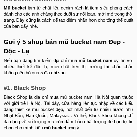
Mũ bucket
làm từ chất liệu denim rách là item siêu phong cách
dành cho các anh chàng theo đuổi sự nổi loạn, mới mẻ trong thời
trang. Đây cũng là cách để tạo điểm nhấn hơn cho tổng thể outfit
của bạn đấy nhé.
Gợi ý 5 shop bán mũ bucket nam Đẹp -
Độc - Lạ
Nếu bạn đang tìm kiếm địa chỉ mua
mũ bucket nam
uy tín với
nhiều thiết kế độc lạ, mới nhất trên thị trường thì chắc chắn
không nên bỏ qua 5 địa chỉ sau:
#1. Black Shop
Black Shop là địa chỉ mua mũ bucket nam Hà Nội quen thuộc
với giới trẻ Hà Nội. Tại đây, cửa hàng liên tục nhập về các kiểu
dáng thiết kế mũ bucket đẹp, hot nhất đến từ nhiều nước như
Nhật Bản, Hàn Quốc, Malaysia… Vì thế, Black Shop không chỉ
đa dạng về số lượng mà còn đảm bảo chất lượng để bạn tự tin
chọn cho mình kiểu
mũ bucket
ưng ý.