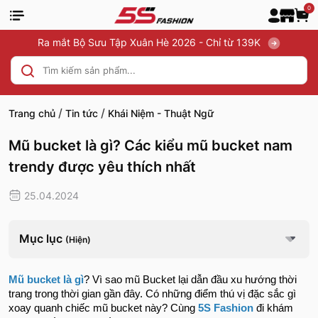
0
Ra mắt Bộ Sưu Tập Xuân Hè 2026 - Chỉ từ 139K
/
/
Trang chủ
Tin tức
Khái Niệm - Thuật Ngữ
Mũ bucket là gì? Các kiểu mũ bucket nam
trendy được yêu thích nhất
25.04.2024
Mục lục
(Hiện)
Mũ bucket là gì
? Vì sao mũ Bucket lại dẫn đầu xu hướng thời
trang trong thời gian gần đây. Có những điểm thú vị đặc sắc gì
xoay quanh chiếc mũ bucket này? Cùng
5S Fashion
đi khám