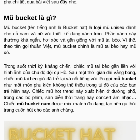
phá chi tiết qua bài viết sau đây nhé.
Mũ bucket là gì?
Mũ bucket (tên tiếng anh là Bucket hat) là loại mũ unisex dành
cho cả nam và nữ với thiết kế dáng vành tròn. Phần vành này
thường khá ngắn, hơi xòe và gần giống với mũ tai bèo. Vì thế,
theo tên gọi thuần Việt, mũ bucket chính là mũ tai bèo hay mũ
xô.
Trong suốt thời kỳ kháng chiến, chiếc mũ tai bèo gắn liền với
hình ảnh của chú độ đội cụ Hồ. Sau một thời gian dài vắng bóng,
chiếc mũ tai bèo giờ đã trở lại và nổi tiếng với tên gọi
mũ bucket
như một món phụ kiện không thể thiếu trong tủ đồ của các bạn
trẻ hiện nay. Chiếc mũ hot trend này xuất hiện ở đường phố,
trong các bộ phim, sàn diễn thời trang hay concert âm nhạc…
Chiếc
mũ bucket nam
được mix match đa dạng, tạo nên gu thời
trang cuốn hút cho các anh chàng.