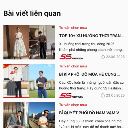
Bài viết liên quan
Tư vấn chọn mua
TOP 10+ XU HƯỚNG THỜI TRANG
THU ĐÔNG 2025 TRENDY, GÂY
Xu hướng thời trang thu đông 2025 -
Khám phá những phong cách thời trang
BÃO
“làm mưa làm gió” từ sàn runway đến
22.09.2025
cuộc sống hàng ngày.
Tư vấn chọn mua
BÍ KÍP PHỐI ĐỒ MÙA HÈ CÙNG
KOL 5S FASHION: STYLE THU HÚT
Các KOL luôn là những người dẫn đầu xu
hướng thời trang. Hãy cùng 5S Fashion
CHO MỌI CHÀNG TRAI
điểm qua những bí kíp phối đồ mùa hè
23.05.2025
cùng KOL “bao chất, bao ngầu” nhé!
Tư vấn chọn mua
BÍ QUYẾT PHỐI ĐỒ NAM VẠM VỠ
ĐẸP, THU HÚT PHÁI NỮ
Hãy cùng 5S Fashion khám phá những
"vũ khí bí mật" này để trở thành quý ông