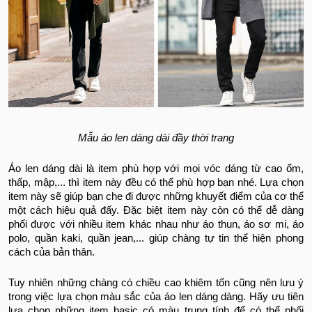
Mẫu áo len dáng dài đầy thời trang
Áo len dáng dài là item phù hợp với mọi vóc dáng từ cao ốm,
thấp, mập,... thì item này đều có thể phù hợp bạn nhé. Lựa chọn
item này sẽ giúp bạn che đi được những khuyết điểm của cơ thể
một cách hiệu quả đấy. Đặc biệt item này còn có thể dễ dàng
phối được với nhiều item khác nhau như áo thun, áo sơ mi, áo
polo, quần kaki, quần jean,... giúp chàng tự tin thể hiện phong
cách của bản thân.
Tuy nhiên những chàng có chiều cao khiêm tốn cũng nên lưu ý
trong việc lựa chọn màu sắc của áo len dáng dàng. Hãy ưu tiên
lựa chọn những item basic có màu trung tính để có thể phối