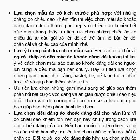
Lựa chọn mẫu áo có kích thước phù hợp
: Với những
chàng có chiều cao khiêm tốn thì việc chọn mẫu áo khoác
dáng dài có kích thước phù hợp với chiều cao là điều hết
sức quan trọng. Hãy ưu tiên lựa chọn những chiếc áo có
chiều dài từ đầu gối trở lên để có thể làm nổi bật lên đôi
chân dài và chiều cao của mình nhé.
Lưu ý trong cách lựa chọn màu sắc
: Bên cạnh câu hỏi về
người thấp có nên mặc áo khoác dáng dài
không thì lưu
ý về cách chọn màu sắc của áo khoác dáng dài cho người
lùn cũng là điều mà bạn nên chú ý. Hãy ưu tiên lựa chọn
những gam màu như trắng, pastel, be, để tăng thêm phần
tươi trẻ và giúp bạn thêm phần tự tin.
Ưu tiên lựa chọn những gam màu sáng sẽ giúp bạn thêm
phần nổi bật được vóc dáng và an gian được chiều cao hiệu
quả. Thêm vào đó những mẫu áo trơn sẽ là lựa chọn phù
hợp giúp bạn thêm phần thanh lịch hơn.
Lựa chọn kiểu dáng áo khoác dáng dài cho nấm lùn
: Vì
có chiều cao khiêm tốn nên bạn hãy chú ý trong cách lựa
chọn kiểu dáng của áo. Nếu bạn muốn tôn lên được vòng
eo của mình bạn hãy ưu tiên lựa chọn những mẫu áo thắt ở
phần eo. Đối người có vóc dáng thấp hãy lựa chọn mẫu áo