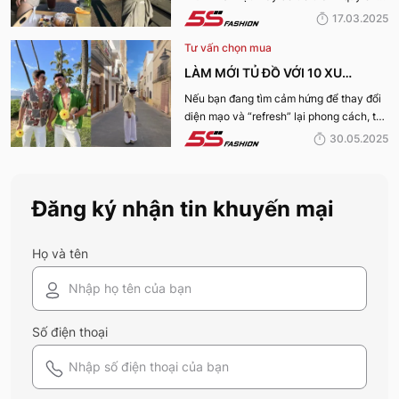
thu hút nhờ “tận dụng” triệt để những ưu
17.03.2025
điếm sở hữu thân hình vạm vỡ của mình
Tư vấn chọn mua
nhé:
LÀM MỚI TỦ ĐỒ VỚI 10 XU
HƯỚNG THỜI TRANG HOT NHẤT
Nếu bạn đang tìm cảm hứng để thay đổi
diện mạo và “refresh” lại phong cách, thì
MÙA HÈ 2025
10 xu hướng thời trang Hè 2025 này
30.05.2025
chính là gợi ý hoàn hảo. Cùng 5S
Fashion khám phá xem có gì mới mẻ để
bạn sắm sửa và diện ngay trong mùa hè
Đăng ký nhận tin khuyến mại
năm nay nhé!
Họ và tên
Số điện thoại