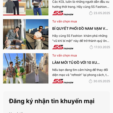
KOL 5S FASHION: STYLE THU HÚT
Các KOL luôn là những người dẫn đầu xu
hướng thời trang. Hãy cùng 5S Fashion
CHO MỌI CHÀNG TRAI
điểm qua những bí kíp phối đồ mùa hè
23.05.2025
cùng KOL “bao chất, bao ngầu” nhé!
Tư vấn chọn mua
BÍ QUYẾT PHỐI ĐỒ NAM VẠM VỠ
ĐẸP, THU HÚT PHÁI NỮ
Hãy cùng 5S Fashion khám phá những
"vũ khí bí mật" này để trở thành quý ông
thu hút nhờ “tận dụng” triệt để những ưu
17.03.2025
điếm sở hữu thân hình vạm vỡ của mình
Tư vấn chọn mua
nhé:
LÀM MỚI TỦ ĐỒ VỚI 10 XU
HƯỚNG THỜI TRANG HOT NHẤT
Nếu bạn đang tìm cảm hứng để thay đổi
diện mạo và “refresh” lại phong cách, thì
MÙA HÈ 2025
10 xu hướng thời trang Hè 2025 này
30.05.2025
chính là gợi ý hoàn hảo. Cùng 5S
Fashion khám phá xem có gì mới mẻ để
bạn sắm sửa và diện ngay trong mùa hè
Đăng ký nhận tin khuyến mại
năm nay nhé!