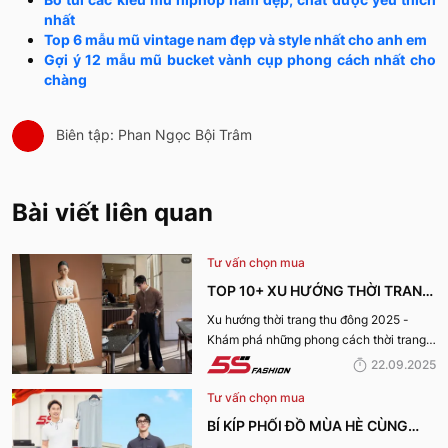
nhất
Top 6 mẫu mũ vintage nam đẹp và style nhất cho anh em
Gợi ý 12 mẫu mũ bucket vành cụp phong cách nhất cho
chàng
Biên tập: Phan Ngọc Bội Trâm
Bài viết liên quan
Tư vấn chọn mua
TOP 10+ XU HƯỚNG THỜI TRANG
THU ĐÔNG 2025 TRENDY, GÂY
Xu hướng thời trang thu đông 2025 -
Khám phá những phong cách thời trang
BÃO
“làm mưa làm gió” từ sàn runway đến
22.09.2025
cuộc sống hàng ngày.
Tư vấn chọn mua
BÍ KÍP PHỐI ĐỒ MÙA HÈ CÙNG