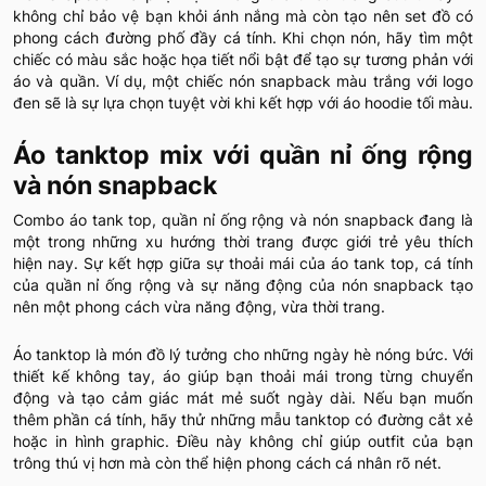
không chỉ bảo vệ bạn khỏi ánh nắng mà còn tạo nên set đồ có
phong cách đường phố đầy cá tính. Khi chọn nón, hãy tìm một
chiếc có màu sắc hoặc họa tiết nổi bật để tạo sự tương phản với
áo và quần. Ví dụ, một chiếc nón snapback màu trắng với logo
đen sẽ là sự lựa chọn tuyệt vời khi kết hợp với áo hoodie tối màu.
Áo tanktop mix với quần nỉ ống rộng
và nón snapback
Combo áo tank top, quần nỉ ống rộng và nón snapback đang là
một trong những xu hướng thời trang được giới trẻ yêu thích
hiện nay. Sự kết hợp giữa sự thoải mái của áo tank top, cá tính
của quần nỉ ống rộng và sự năng động của nón snapback tạo
nên một phong cách vừa năng động, vừa thời trang.
Áo tanktop là món đồ lý tưởng cho những ngày hè nóng bức. Với
thiết kế không tay, áo giúp bạn thoải mái trong từng chuyển
động và tạo cảm giác mát mẻ suốt ngày dài. Nếu bạn muốn
thêm phần cá tính, hãy thử những mẫu tanktop có đường cắt xẻ
hoặc in hình graphic. Điều này không chỉ giúp outfit của bạn
trông thú vị hơn mà còn thể hiện phong cách cá nhân rõ nét.