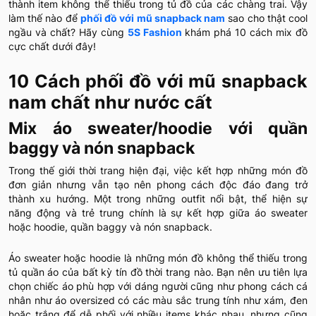
thành item không thể thiếu trong tủ đồ của các chàng trai. Vậy
làm thế nào để
phối đồ với mũ snapback nam
sao cho thật cool
ngầu và chất? Hãy cùng
5S Fashion
khám phá 10 cách mix đồ
cực chất dưới đây!
10 Cách phối đồ với mũ snapback
nam chất như nước cất
Mix áo sweater/hoodie với quần
baggy và nón snapback
Trong thế giới thời trang hiện đại, việc kết hợp những món đồ
đơn giản nhưng vẫn tạo nên phong cách độc đáo đang trở
thành xu hướng. Một trong những outfit nổi bật, thể hiện sự
năng động và trẻ trung chính là sự kết hợp giữa áo sweater
hoặc hoodie, quần baggy và nón snapback.
Áo sweater hoặc hoodie là những món đồ không thể thiếu trong
tủ quần áo của bất kỳ tín đồ thời trang nào. Bạn nên ưu tiên lựa
chọn chiếc áo phù hợp với dáng người cũng như phong cách cá
nhân như áo oversized có các màu sắc trung tính như xám, đen
hoặc trắng để dễ phối với nhiều items khác nhau, nhưng cũng