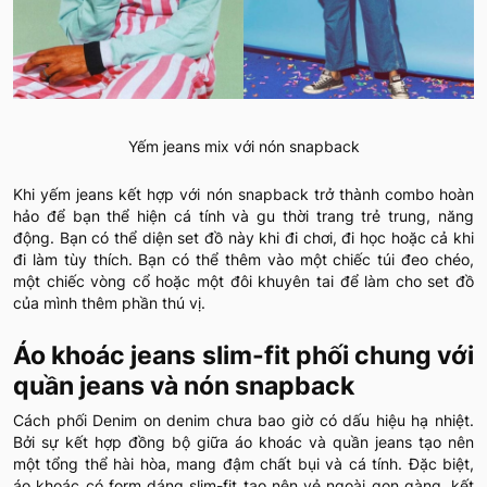
Yếm jeans mix với nón snapback
Khi yếm jeans kết hợp với nón snapback trở thành combo hoàn
hảo để bạn thể hiện cá tính và gu thời trang trẻ trung, năng
động. Bạn có thể diện set đồ này khi đi chơi, đi học hoặc cả khi
đi làm tùy thích. Bạn có thể thêm vào một chiếc túi đeo chéo,
một chiếc vòng cổ hoặc một đôi khuyên tai để làm cho set đồ
của mình thêm phần thú vị.
Áo khoác jeans slim-fit phối chung với
quần jeans và nón snapback
Cách phối Denim on denim chưa bao giờ có dấu hiệu hạ nhiệt.
Bởi sự kết hợp đồng bộ giữa áo khoác và quần jeans tạo nên
một tổng thể hài hòa, mang đậm chất bụi và cá tính. Đặc biệt,
áo khoác có form dáng slim-fit tạo nên vẻ ngoài gọn gàng, kết