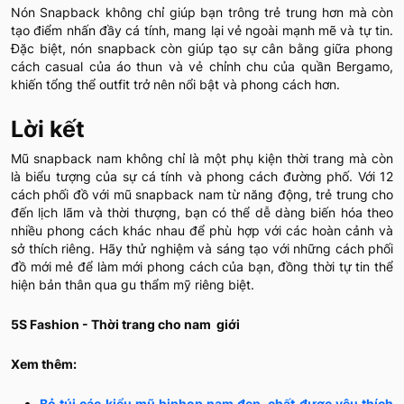
Nón Snapback không chỉ giúp bạn trông trẻ trung hơn mà còn
tạo điểm nhấn đầy cá tính, mang lại vẻ ngoài mạnh mẽ và tự tin.
Đặc biệt, nón snapback còn giúp tạo sự cân bằng giữa phong
cách casual của áo thun và vẻ chỉnh chu của quần Bergamo,
khiến tổng thể outfit trở nên nổi bật và phong cách hơn.
Lời kết
Mũ snapback nam không chỉ là một phụ kiện thời trang mà còn
là biểu tượng của sự cá tính và phong cách đường phố. Với 12
cách phối đồ với mũ snapback nam từ năng động, trẻ trung cho
đến lịch lãm và thời thượng, bạn có thể dễ dàng biến hóa theo
nhiều phong cách khác nhau để phù hợp với các hoàn cảnh và
sở thích riêng. Hãy thử nghiệm và sáng tạo với những cách phối
đồ mới mẻ để làm mới phong cách của bạn, đồng thời tự tin thể
hiện bản thân qua gu thẩm mỹ riêng biệt.
5S Fashion - Thời trang cho nam giới
Xem thêm:
Bỏ túi các kiểu mũ hiphop nam đẹp, chất được yêu thích