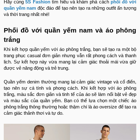
Hãy cùng
5S Fashion
tìm hiểu và khám phá cách
phối đồ với
quần yếm nam
độc đáo để tạo nên tạo ra những outfit ấn tượng
và thời trang nhất nhé!
Phối đồ với quần yếm nam và áo phông
trắng
Khi kết hợp quần yếm với áo phông trắng, bạn sẽ tạo ra một bộ
trang phục casual đơn giản nhưng vẫn rất phong cách và thanh
lịch. Sự kết hợp này vừa mang lại cảm giác thoải mái vừa giữ
được vẻ năng động và trẻ trung.
Quần yếm denim thường mang lại cảm giác vintage và cổ điển,
tạo nên sự cá tính và phong cách. Khi kết hợp với áo phông
trắng, màu sắc đơn giản và tinh tế của áo sẽ làm nổi bật vẻ đẹp
và màu sắc của quần yếm. Bạn có thể lựa chọn một chiếc áo
phông trắng thông thường hoặc thậm chí là áo oversize để tạo ra
cảm giác thảnh thơi và tự do.