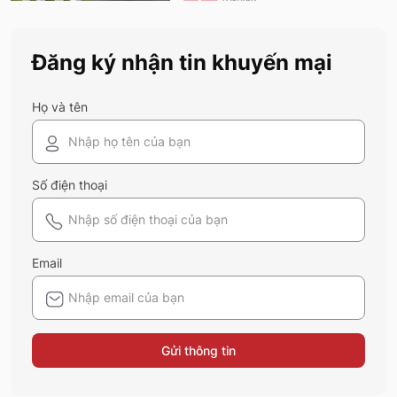
chính là gợi ý hoàn hảo. Cùng 5S
Fashion khám phá xem có gì mới mẻ để
bạn sắm sửa và diện ngay trong mùa hè
Đăng ký nhận tin khuyến mại
năm nay nhé!
Họ và tên
Số điện thoại
Email
Gửi thông tin