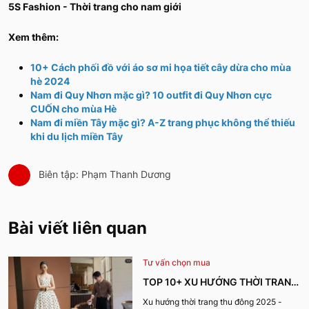
5S Fashion - Thời trang cho nam giới
Xem thêm:
10+ Cách phối đồ với áo sơ mi họa tiết cây dừa cho mùa
hè 2024
Nam đi Quy Nhơn mặc gì? 10 outfit đi Quy Nhơn cực
CUỐN cho mùa Hè
Nam đi miền Tây mặc gì? A-Z trang phục không thể thiếu
khi du lịch miền Tây
Biên tập: Phạm Thanh Dương
Bài viết liên quan
Tư vấn chọn mua
TOP 10+ XU HƯỚNG THỜI TRANG
THU ĐÔNG 2025 TRENDY, GÂY
Xu hướng thời trang thu đông 2025 -