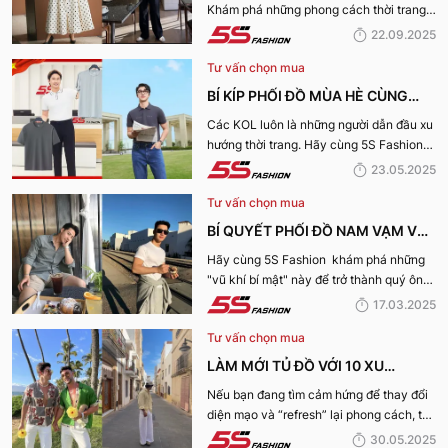
Khám phá những phong cách thời trang
BÃO
“làm mưa làm gió” từ sàn runway đến
22.09.2025
cuộc sống hàng ngày.
Tư vấn chọn mua
BÍ KÍP PHỐI ĐỒ MÙA HÈ CÙNG
KOL 5S FASHION: STYLE THU HÚT
Các KOL luôn là những người dẫn đầu xu
hướng thời trang. Hãy cùng 5S Fashion
CHO MỌI CHÀNG TRAI
điểm qua những bí kíp phối đồ mùa hè
23.05.2025
cùng KOL “bao chất, bao ngầu” nhé!
Tư vấn chọn mua
BÍ QUYẾT PHỐI ĐỒ NAM VẠM VỠ
ĐẸP, THU HÚT PHÁI NỮ
Hãy cùng 5S Fashion khám phá những
"vũ khí bí mật" này để trở thành quý ông
thu hút nhờ “tận dụng” triệt để những ưu
17.03.2025
điếm sở hữu thân hình vạm vỡ của mình
Tư vấn chọn mua
nhé:
LÀM MỚI TỦ ĐỒ VỚI 10 XU
HƯỚNG THỜI TRANG HOT NHẤT
Nếu bạn đang tìm cảm hứng để thay đổi
diện mạo và “refresh” lại phong cách, thì
MÙA HÈ 2025
10 xu hướng thời trang Hè 2025 này
30.05.2025