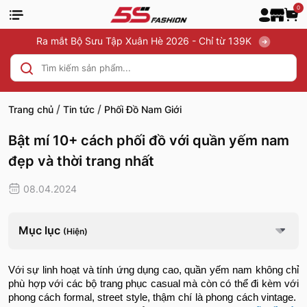
0
Ra mắt Bộ Sưu Tập Xuân Hè 2026 - Chỉ từ 139K
/
/
Trang chủ
Tin tức
Phối Đồ Nam Giới
Bật mí 10+ cách phối đồ với quần yếm nam
đẹp và thời trang nhất
08.04.2024
Mục lục
(Hiện)
Với sự linh hoạt và tính ứng dụng cao, quần yếm nam không chỉ
phù hợp với các bộ trang phục casual mà còn có thể đi kèm với
phong cách formal, street style, thậm chí là phong cách vintage.