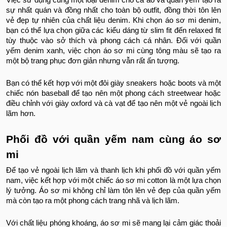
Việc sử dụng cùng một loại denim cho cả áo và quần yếm tạo ra
sự nhất quán và đồng nhất cho toàn bộ outfit, đồng thời tôn lên
vẻ đẹp tự nhiên của chất liệu denim.
Khi chọn áo sơ mi denim,
bạn có thể lựa chọn giữa các kiểu dáng từ slim fit đến relaxed fit
tùy thuộc vào sở thích và phong cách cá nhân. Đối với quần
yếm denim xanh, việc chọn áo sơ mi cùng tông màu sẽ tạo ra
một bộ trang phục đơn giản nhưng vẫn rất ấn tượng.
Bạn có thể kết hợp với một đôi giày sneakers hoặc boots và một
chiếc nón baseball để tạo nên một phong cách streetwear hoặc
điều chỉnh với giày oxford và cà vạt để tạo nên một vẻ ngoài lịch
lãm hơn.
Phối đồ với quần yếm nam cùng áo sơ
mi
Để tạo vẻ ngoài lịch lãm và thanh lịch khi phối đồ với quần yếm
nam, việc kết hợp với một chiếc áo sơ mi cotton là một lựa chọn
lý tưởng. Áo sơ mi không chỉ làm tôn lên vẻ đẹp của quần yếm
mà còn tạo ra một phong cách trang nhã và lịch lãm.
Với chất liệu phóng khoáng, áo sơ mi sẽ mang lại cảm giác thoải