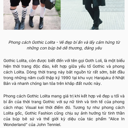
Phong cách Gothic Lolita - Vẻ đẹp bí ẩn và lấy cảm hứng từ
những con búp bê dễ thương, đáng yêu
Gothic Lolita, còn được biết đến với tên gọi Goth Loli, là một biểu
hiện thời trang độc đáo, kết hợp giữa yếu tố Gothic và phong
cách Lolita. Dòng thời trang này bắt nguồn từ rất sớm, bắt đầu
trong những năm cuối thập kỷ 1990 tại khu vực Harajuku ở Nhật
Bản và nhanh chóng lan tỏa trên khắp đất nước này.
Phong cách Gothic Lolita mang giá trị khi kết hợp vẻ đẹp u tối và
bí ẩn của thời trang Gothic với sự nữ tính và tinh tế của phong
cách nhạc Visual kei thời điểm đó. Tương tự như phong cách
Lolita gốc, Gothic Fashion cũng chịu sự ảnh hưởng từ tinh thần
của búp bê sứ và thế giới kỳ diệu của tác phẩm "Alice In
Wonderland" của John Tenniel.