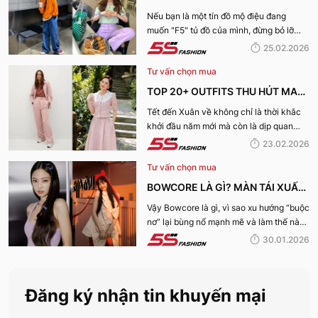
2026
TRANG HOT NHẤT XUÂN HÈ
Nếu bạn là một tín đồ mộ điệu đang
muốn "F5" tủ đồ của mình, đừng bỏ lỡ
2026: SỰ TRỖI DẬY CỦA PHONG
những gợi ý của 5S Fashion về những xu
25.02.2026
CÁCH CÁ NHÂN
hướng xuân hè 2026 dẫn đầu dưới đây.
Tư vấn chọn mua
TOP 20+ OUTFITS THU HÚT MAY
MẮN, TÀI LỘC "HỢP VÍA" KHAI
Tết đến Xuân về không chỉ là thời khắc
khởi đầu năm mới mà còn là dịp quan
XUÂN 2026
trọng để mỗi người “khai vía” đón may
23.02.2026
mắn và tài lộc. Bạn đang băn khoăn nên
Tư vấn chọn mua
mặc gì ngày đầu năm để hợp vía, hút tài
lộc và thu hút năng lượng tích cực? Cùng
BOWCORE LÀ GÌ? MÀN TÁI XUẤT
5S Fashion khám phá ngay Khai xuân
ĐỈNH CAO CỦA XU HƯỚNG
Vậy Bowcore là gì, vì sao xu hướng “buộc
2026 mặc gì “hợp vía” trong bài viết này
nơ” lại bùng nổ mạnh mẽ và làm thế nào
nhé:
BOWCORE “BUỘC NƠ” KHUẤY
để phối đồ chuẩn Bowcore mà vẫn giữ
30.01.2026
ĐẢO THỜI TRANG 2026
được nét riêng? Cùng 5S Fashion khám
phá chi tiết trong bài viết dưới đây.
Đăng ký nhận tin khuyến mại