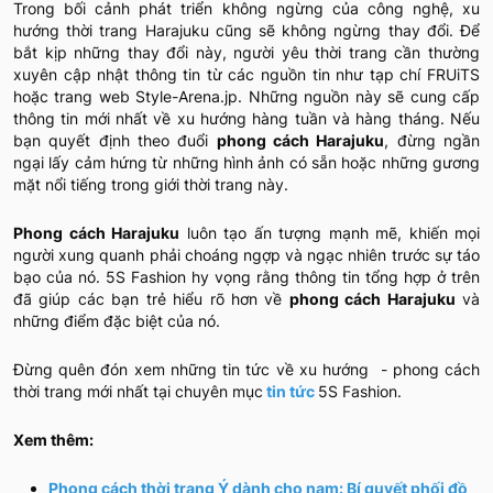
Trong bối cảnh phát triển không ngừng của công nghệ, xu
hướng thời trang Harajuku cũng sẽ không ngừng thay đổi. Để
bắt kịp những thay đổi này, người yêu thời trang cần thường
xuyên cập nhật thông tin từ các nguồn tin như tạp chí FRUiTS
hoặc trang web Style-Arena.jp. Những nguồn này sẽ cung cấp
thông tin mới nhất về xu hướng hàng tuần và hàng tháng. Nếu
bạn quyết định theo đuổi
phong cách Harajuku
, đừng ngần
ngại lấy cảm hứng từ những hình ảnh có sẵn hoặc những gương
mặt nổi tiếng trong giới thời trang này.
Phong cách Harajuku
luôn tạo ấn tượng mạnh mẽ, khiến mọi
người xung quanh phải choáng ngợp và ngạc nhiên trước sự táo
bạo của nó. 5S Fashion hy vọng rằng thông tin tổng hợp ở trên
đã giúp các bạn trẻ hiểu rõ hơn về
phong cách Harajuku
và
những điểm đặc biệt của nó.
Đừng quên đón xem những tin tức về xu hướng - phong cách
thời trang mới nhất tại chuyên mục
tin tức
5S Fashion.
Xem thêm:
Phong cách thời trang Ý dành cho nam: Bí quyết phối đồ