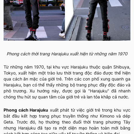
Phong cách thời trang Harajuku xuất hiện từ những năm 1970
Từ những năm 1970, tại khu vực Harajuku thuộc quận Shibuya,
Tokyo, xuất hiện một trào lưu thời trang độc đáo được thể hiện
qua cách ăn mặc của giới trẻ. Trên các con phố xung quanh ga
Harajuku, bạn có thể thấy những bộ trang phục đầy độc đáo và
phô trương. Xu hướng này, được gọi là "Harajuku" đã nhanh
chóng thu hút sự quan tâm của giới trẻ và lan tỏa khắp cả nước.
Phong cách Harajuku
xuất phát từ việc giới trẻ trong khu vực
bắt đầu kết hợp trang phục truyền thống như Kimono và dép
Geta. Trước đó, họ thường theo đuổi thời trang phương Tây
nhưng Harajuku đã tạo ra một diện mạo hoàn toàn mới bằng
cách kết hợp sáng tạo giữa yếu tố truyền thống và hiện đại.