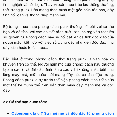
tinh nghịch và nổi loạn. Thay vì tuân theo trào lưu thông thường,
thời trang punk luôn mang theo mình một góc nhìn táo bạo, đầy
tính nổi loạn và thông điệp mạnh mẽ.
Bộ trang phục theo phong cách punk thường nổi bật với sự táo
bạo và cá tính, với các chi tiết rách rưới, sờn, nhưng vẫn toát lên
sự quyến rũ. Phong cách này sẽ nổi bật lên cá tính độc đáo của
người mặc, kết hợp với việc sử dụng các phụ kiện độc đáo như
dây xích hoặc khóa móc...
Đặc biệt ở trong phong cách thời trang punk là văn hóa xỏ
khuyên trên cơ thể. Người hâm mộ của phong cách này thường
tạo ra các lỗ và đặt các đinh tán ở các vị trí không khác biệt như
lông mày, má, mũi hoặc môi mang đầy nét cá tính đặc trưng.
Phong cách punk là sự tự do thể hiện phong cách, tinh thần của
một thế hệ muốn thể hiện bản thân mình đầy mạnh mẽ và độc
đáo.
>> Có thể bạn quan tâm:
Cyberpunk là gì? Sự mới mẻ và độc đáo từ phong cách