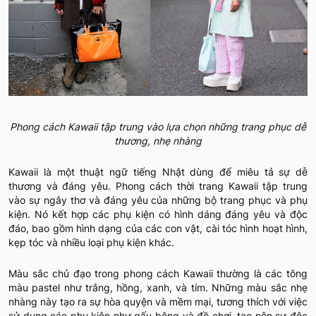
Phong cách Kawaii tập trung vào lựa chọn những trang phục dễ
thương, nhẹ nhàng
Kawaii là một thuật ngữ tiếng Nhật dùng để miêu tả sự dễ
thương và đáng yêu. Phong cách thời trang Kawaii tập trung
vào sự ngây thơ và đáng yêu của những bộ trang phục và phụ
kiện. Nó kết hợp các phụ kiện có hình dáng đáng yêu và độc
đáo, bao gồm hình dạng của các con vật, cài tóc hình hoạt hình,
kẹp tóc và nhiều loại phụ kiện khác.
Màu sắc chủ đạo trong phong cách Kawaii thường là các tông
màu pastel như trắng, hồng, xanh, và tím. Những màu sắc nhẹ
nhàng này tạo ra sự hòa quyện và mềm mại, tương thích với việc
sử dụng các phụ kiện như gấu bông và đồ chơi, tạo nên sự độc