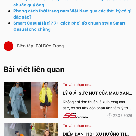
chuẩn quý ông
Phong cách thời trang nam Việt Nam qua các thời kỳ có gì
đặc sắc?
Smart Casual là gì? 7+ cách phối đồ chuẩn style Smart
Casual cho chàng
Biên tập: Bùi Đức Trọng
Bài viết liên quan
Tư vấn chọn mua
LÝ GIẢI SỨC HÚT CỦA MÀU XANH
DƯƠNG LẠNH VÀ VÀNG ACACIA
Không chỉ đơn thuần là xu hướng màu
sắc, bộ đôi này còn phản ánh tâm lý thời
CHO XU HƯỚNG XUÂN HÈ 2026
đại và nhu cầu thể hiện cá tính rõ nét
27.02.2026
hơn bao giờ hết. Hãy cùng 5S Fashion lý
Tư vấn chọn mua
giải sức hút của màu Xanh dương lạnh và
vàng Acacia cho xu hướng Xuân Hè
ĐIỂM DANH 10+ XU HƯỚNG THỜI