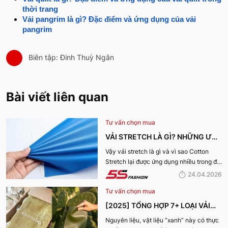
thời trang
Vải pangrim là gì? Đặc điểm và ứng dụng của vải
pangrim
Biên tập: Đinh Thuỳ Ngân
Bài viết liên quan
Tư vấn chọn mua
VẢI STRETCH LÀ GÌ? NHỮNG ƯU
ĐIỂM VÀ ỨNG DỤNG CỦA VẢI
Vậy vải stretch là gì và vì sao Cotton
Stretch lại được ứng dụng nhiều trong đời
COTTON STRETCH
sống? Hãy cùng 5S Fashion tìm hiểu chi
24.04.2026
tiết trong bài viết dưới đây
Tư vấn chọn mua
[2025] TỔNG HỢP 7+ LOẠI VẢI
BỀN VỮNG, THÂN THIỆN VỚI MÔI
Nguyên liệu, vật liệu “xanh” này có thực