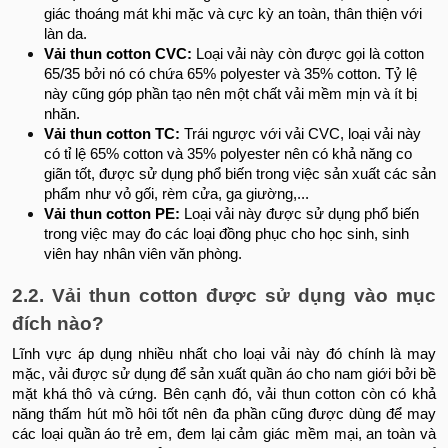
giác thoáng mát khi mặc và cực kỳ an toàn, thân thiện với
làn da.
Vải thun cotton CVC:
Loại vải này còn được gọi là cotton
65/35 bởi nó có chứa 65% polyester và 35% cotton. Tỷ lệ
này cũng góp phần tạo nên một chất vải mềm mịn và ít bị
nhăn.
Vải thun cotton TC:
Trái ngược với vải CVC, loại vải này
có tỉ lệ 65% cotton và 35% polyester nên có khả năng co
giãn tốt, được sử dụng phổ biến trong việc sản xuất các sản
phẩm như vỏ gối, rèm cửa, ga giường,...
Vải thun cotton PE:
Loại vải này được sử dụng phổ biến
trong việc may đo các loại đồng phục cho học sinh, sinh
viên hay nhân viên văn phòng.
2.2. Vải thun cotton được sử dụng vào mục
đích nào?
Lĩnh vực áp dụng nhiều nhất cho loại vải này đó chính là may
mặc, vải được sử dụng để sản xuất quần áo cho nam giới bởi bề
mặt khá thô và cứng. Bên cạnh đó, vải thun cotton còn có khả
năng thấm hút mồ hôi tốt nên đa phần cũng được dùng để may
các loại quần áo trẻ em, đem lại cảm giác mềm mại, an toàn và