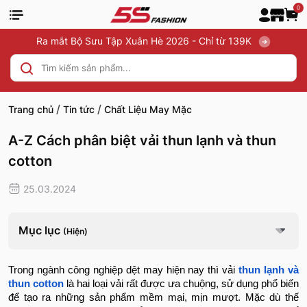
0
Ra mắt Bộ Sưu Tập Xuân Hè 2026 - Chỉ từ 139K
/
/
Trang chủ
Tin tức
Chất Liệu May Mặc
A-Z Cách phân biệt vải thun lạnh và thun
cotton
25.03.2024
Mục lục
(Hiện)
Trong ngành công nghiệp dệt may hiện nay thì vải
thun lạnh và
thun cotton
là hai loại vải rất được ưa chuộng, sử dụng phổ biến
để tạo ra những sản phẩm mềm mại, mịn mượt. Mặc dù thế