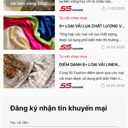
sự bền vững hay chỉ là chiêu bài
TRƯỜNG
marketing? Cùng 5S Fashion khám phá
17.05.2025
ngay 7+ loại vải bền vững nổi bật nhất
Tư vấn chọn mua
năm 2025 giúp bạn nhìn rõ sự thật phía
sau những chiếc bộ trang phục vừa đẹp
9+ LOẠI VẢI LỤA CHẤT LƯỢNG VÀ
mà vừa “xanh” nhé:
TỐT NHẤT HIỆN NAY
Tổng hợp các loại vải lụa chất lượng,
được sử dụng phổ biến trên thị trường
hiện nay sẽ được 5S Fashion cung cấp
18.03.2025
đến quý bạn đọc trong bài viết này, cùng
Tư vấn chọn mua
tìm hiểu nhé!
ĐIỂM DANH 8+ LOẠI VẢI LINEN
PHỔ BIẾN NHẤT HIỆN NAY
Cùng 5S Fashion điểm danh qua các loại
vải linen được sử dụng phổ biến hiện nay
trên thị trường cũng như ưu nhược điểm
14.03.2025
và ứng dụng của chất liệu vải này nhé!
Đăng ký nhận tin khuyến mại
Họ và tên