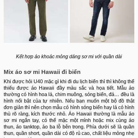
Kết hợp áo khoác mỏng dáng sơ mi với quần dài
Mix áo sơ mi Hawaii đi biển
Khi được hỏi U40 mặc gì khi đi du lịch biển thì thì không thể
thiếu được áo Hawaii đầy màu sắc và họa tiết. Mẫu áo
thường có hình hoa lá, chim muông, sóng biển, đá… đều là
hình nổi bật của tự nhiên. Nếu bạn muốn một bộ đồ thật
đơn giản thì nên chọn mẫu có hình sóng biển hay lá có hình
thù rõ ràng, kích thước nhỏ. Áo Hawaii thường là mẫu áo
sơ mi ngắn tay, có thể mặc một mình hoặc mix cùng áo
thun, áo tanktop, áo ba lỗ bên trong. Phía dưới sẽ là quần
thun, quần short, quần dài có độ rủ cao, chất liệu mỏng nhẹ