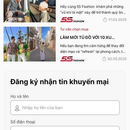
ĐẸP, THU HÚT PHÁI NỮ
Hãy cùng 5S Fashion khám phá những
"vũ khí bí mật" này để trở thành quý ông
thu hút nhờ “tận dụng” triệt để những ưu
17.03.2025
điếm sở hữu thân hình vạm vỡ của mình
Tư vấn chọn mua
nhé:
LÀM MỚI TỦ ĐỒ VỚI 10 XU
HƯỚNG THỜI TRANG HOT NHẤT
Nếu bạn đang tìm cảm hứng để thay đổi
diện mạo và “refresh” lại phong cách, thì
MÙA HÈ 2025
10 xu hướng thời trang Hè 2025 này
30.05.2025
chính là gợi ý hoàn hảo. Cùng 5S
Fashion khám phá xem có gì mới mẻ để
bạn sắm sửa và diện ngay trong mùa hè
Đăng ký nhận tin khuyến mại
năm nay nhé!
Họ và tên
Số điện thoại