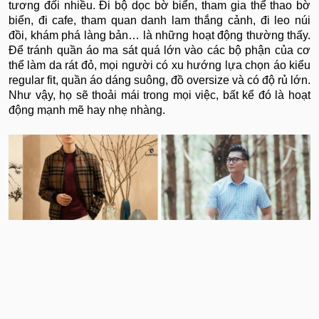
tương đối nhiều. Đi bộ dọc bờ biển, tham gia thể thao bờ
biển, đi cafe, tham quan danh lam thắng cảnh, đi leo núi
đồi, khám phá làng bản… là những hoạt động thường thấy.
Để tránh quần áo ma sát quá lớn vào các bộ phận của cơ
thể làm da rát đỏ, mọi người có xu hướng lựa chọn áo kiểu
regular fit, quần áo dáng suông, đồ oversize và có độ rủ lớn.
Như vậy, họ sẽ thoải mái trong mọi việc, bất kể đó là hoạt
động mạnh mẽ hay nhẹ nhàng.