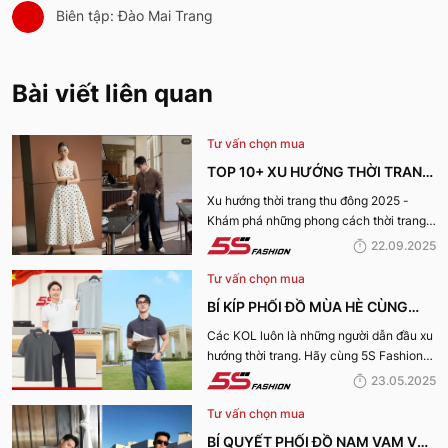
Biên tập: Đào Mai Trang
Bài viết liên quan
Tư vấn chọn mua
TOP 10+ XU HƯỚNG THỜI TRANG
THU ĐÔNG 2025 TRENDY, GÂY
Xu hướng thời trang thu đông 2025 -
Khám phá những phong cách thời trang
BÃO
“làm mưa làm gió” từ sàn runway đến
22.09.2025
cuộc sống hàng ngày.
Tư vấn chọn mua
BÍ KÍP PHỐI ĐỒ MÙA HÈ CÙNG
KOL 5S FASHION: STYLE THU HÚT
Các KOL luôn là những người dẫn đầu xu
hướng thời trang. Hãy cùng 5S Fashion
CHO MỌI CHÀNG TRAI
điểm qua những bí kíp phối đồ mùa hè
23.05.2025
cùng KOL “bao chất, bao ngầu” nhé!
Tư vấn chọn mua
BÍ QUYẾT PHỐI ĐỒ NAM VẠM VỠ