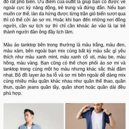
đồ rất phổ biến. Ưu điểm của outfit là giúp bạn có được vẻ
ngoài cực kỳ năng động, trẻ trung và đứng đắn. Nếu bạn
muốn cơ thể, làn da hứng được từng trận gió biển sượt qua
thì có thể cởi áo sơ mi. Hoặc khi bạn đến những nơi đông
người, cần sự lịch sự thì chỉ cần khoác áo vào là lại trẻ
thành người đàn ông đầy lịch lãm.
Màu áo tanktop bên trong thường là màu trắng, màu đen,
màu xám, bên ngoài bạn mix cùng bất kỳ màu sắc gì yêu
thích như màu xanh mint, màu xanh cổ vịt, màu be, màu
hồng, màu vàng. Bạn cũng có thể chọn phối áo sơ mi và
tanktop trong cùng một họ màu nhưng khác sắc thái đậm
nhạt. Bộ đồ layer áo ba lỗ và sơ mi bên ngoài dễ dàng mix
cùng nhiều mẫu quần khác nhau như quần thể thao, quần
thun, quần jeans quần tây, quần short hoặc quần dài đều
phù hợp.