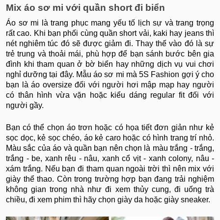
Mix áo sơ mi với quần short đi biển
Áo sơ mi là trang phục mang yếu tố lịch sự và trang trọng
rất cao. Khi bạn phối cùng quần short vải, kaki hay jeans thì
nét nghiêm túc đó sẽ được giảm đi. Thay thế vào đó là sự
trẻ trung và thoải mái, phù hợp để bạn sánh bước bên gia
đình khi tham quan ở bờ biển hay những dịch vụ vui chơi
nghỉ dưỡng tại đây. Mẫu áo sơ mi mà 5S Fashion gợi ý cho
bạn là áo oversize đối với người hơi mập mạp hay người
có thân hình vừa vặn hoặc kiểu dáng regular fit đối với
người gầy.
Bạn có thể chọn áo trơn hoặc có họa tiết đơn giản như kẻ
sọc dọc, kẻ sọc chéo, áo kẻ caro hoặc có hình trang trí nhỏ.
Màu sắc của áo và quần bạn nên chọn là màu trắng - trắng,
trắng - be, xanh rêu - nâu, xanh cổ vịt - xanh colony, nâu -
xám trắng. Nếu bạn đi tham quan ngoài trời thì nên mix với
giày thể thao. Còn trong trường hợp bạn đang trải nghiệm
không gian trong nhà như đi xem thủy cung, đi uống trà
chiều, đi xem phim thì hãy chọn giày da hoặc giày sneaker.