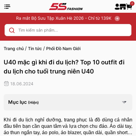
0
Ra mắt Bộ Sưu Tập Xuân Hè 2026 - Chỉ từ 139K
/
/
Trang chủ
Tin tức
Phối Đồ Nam Giới
U40 mặc gì khi đi du lịch? Top 10 outfit đi
du lịch cho tuổi trung niên U40
18.06.2024
Mục lục
(Hiện)
Khi đi du lịch nghỉ dưỡng, trang phục là đồ dùng cá nhân
đầu tiên bạn cần quan tâm và lựa chọn chu đáo. Áo dài tay,
áo thun ngắn tay, áo polo, áo blazer, quần dài, quần short…