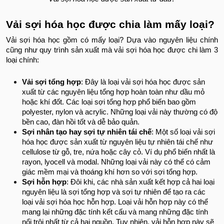
Vải sợi hóa học được chia làm mấy loại?
Vải sợi hóa học gồm có mấy loại? Dựa vào nguyên liệu chính
cũng như quy trình sản xuất mà vải sợi hóa học được chi làm 3
loại chính:
Vải sợi tổng hợp
: Đây là loại vải sợi hóa học được sản
xuất từ các nguyên liệu tổng hợp hoàn toàn như dầu mỏ
hoặc khí đốt. Các loại sợi tổng hợp phổ biến bao gồm
polyester, nylon và acrylic. Những loại vải này thường có độ
bền cao, đàn hồi tốt và dễ bảo quản.
Sợi nhân tạo hay sợi tự nhiên tái chế
: Một số loại vải sợi
hóa học được sản xuất từ nguyên liệu tự nhiên tái chế như
cellulose từ gỗ, tre, nứa hoặc cây cỏ. Ví dụ phổ biến nhất là
rayon, lyocell và modal. Những loại vải này có thể có cảm
giác mềm mại và thoáng khí hơn so với sợi tổng hợp.
Sợi hỗn hợp
: Đôi khi, các nhà sản xuất kết hợp cả hai loại
nguyên liệu là sợi tổng hợp và sợi tự nhiên để tạo ra các
loại vải sợi hóa học hỗn hợp. Loại vải hỗn hợp này có thể
mang lại những đặc tính kết cấu và mang những đặc tính
nổi trội nhất từ cả hai nguồn. Tuy nhiên, vải hỗn hợp này sẽ