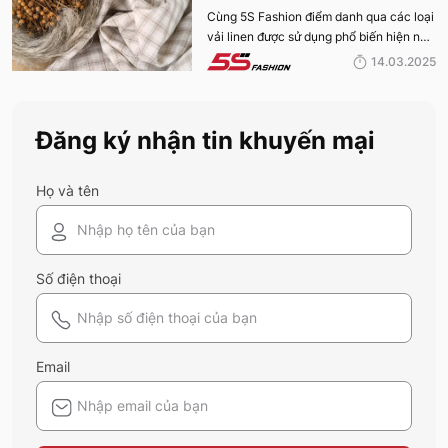
PHỔ BIẾN NHẤT HIỆN NAY
Cùng 5S Fashion điểm danh qua các loại
vải linen được sử dụng phổ biến hiện nay
trên thị trường cũng như ưu nhược điểm
14.03.2025
và ứng dụng của chất liệu vải này nhé!
Đăng ký nhận tin khuyến mại
Họ và tên
Số điện thoại
Email