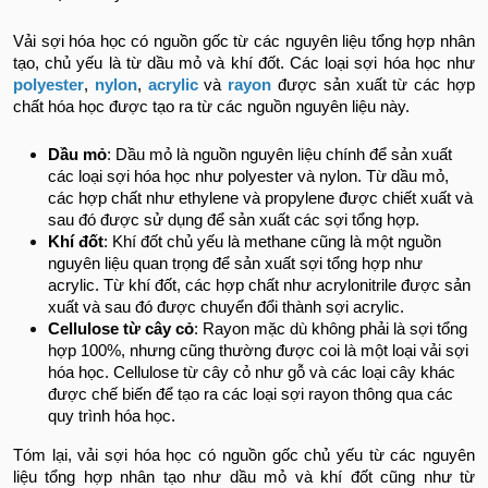
Vải sợi hóa học có nguồn gốc từ các nguyên liệu tổng hợp nhân
tạo, chủ yếu là từ dầu mỏ và khí đốt. Các loại sợi hóa học như
polyester
,
nylon
,
acrylic
và
rayon
được sản xuất từ các hợp
chất hóa học được tạo ra từ các nguồn nguyên liệu này.
Dầu mỏ
: Dầu mỏ là nguồn nguyên liệu chính để sản xuất
các loại sợi hóa học như polyester và nylon. Từ dầu mỏ,
các hợp chất như ethylene và propylene được chiết xuất và
sau đó được sử dụng để sản xuất các sợi tổng hợp.
Khí đốt
: Khí đốt chủ yếu là methane cũng là một nguồn
nguyên liệu quan trọng để sản xuất sợi tổng hợp như
acrylic. Từ khí đốt, các hợp chất như acrylonitrile được sản
xuất và sau đó được chuyển đổi thành sợi acrylic.
Cellulose từ cây cỏ
: Rayon mặc dù không phải là sợi tổng
hợp 100%, nhưng cũng thường được coi là một loại vải sợi
hóa học. Cellulose từ cây cỏ như gỗ và các loại cây khác
được chế biến để tạo ra các loại sợi rayon thông qua các
quy trình hóa học.
Tóm lại, vải sợi hóa học có nguồn gốc chủ yếu từ các nguyên
liệu tổng hợp nhân tạo như dầu mỏ và khí đốt cũng như từ