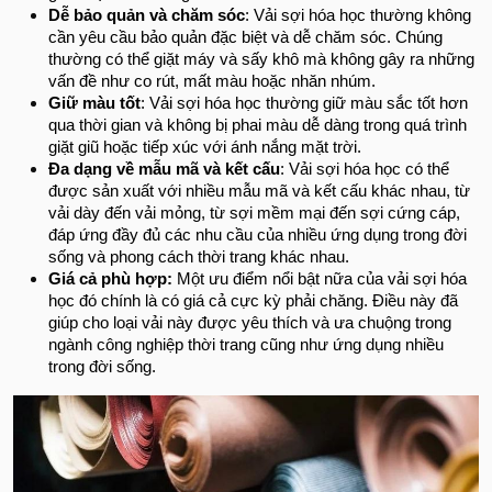
Dễ bảo quản và chăm sóc
: Vải sợi hóa học thường không
cần yêu cầu bảo quản đặc biệt và dễ chăm sóc. Chúng
thường có thể giặt máy và sấy khô mà không gây ra những
vấn đề như co rút, mất màu hoặc nhăn nhúm.
Giữ màu tốt
: Vải sợi hóa học thường giữ màu sắc tốt hơn
qua thời gian và không bị phai màu dễ dàng trong quá trình
giặt giũ hoặc tiếp xúc với ánh nắng mặt trời.
Đa dạng về mẫu mã và kết cấu
: Vải sợi hóa học có thể
được sản xuất với nhiều mẫu mã và kết cấu khác nhau, từ
vải dày đến vải mỏng, từ sợi mềm mại đến sợi cứng cáp,
đáp ứng đầy đủ các nhu cầu của nhiều ứng dụng trong đời
sống và phong cách thời trang khác nhau.
Giá cả phù hợp:
Một ưu điểm nổi bật nữa của vải sợi hóa
học đó chính là có giá cả cực kỳ phải chăng. Điều này đã
giúp cho loại vải này được yêu thích và ưa chuộng trong
ngành công nghiệp thời trang cũng như ứng dụng nhiều
trong đời sống.