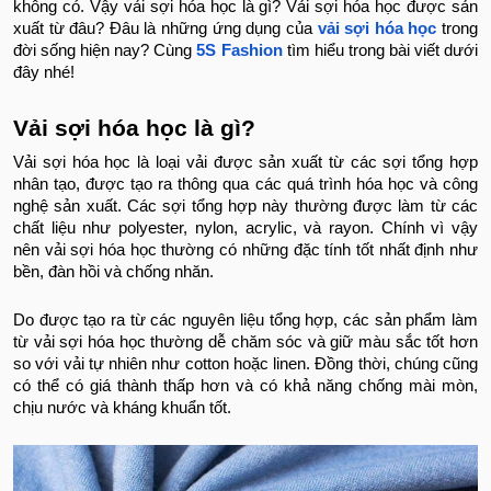
không có. Vậy vải sợi hóa học là gì? Vải sợi hóa học được sản
xuất từ đâu? Đâu là những ứng dụng của
vải sợi hóa học
trong
đời sống hiện nay? Cùng
5S Fashio
n
tìm hiểu trong bài viết dưới
đây nhé!
Vải sợi hóa học là gì?
Vải sợi hóa học là loại vải được sản xuất từ các sợi tổng hợp
nhân tạo, được tạo ra thông qua các quá trình hóa học và công
nghệ sản xuất. Các sợi tổng hợp này thường được làm từ các
chất liệu như polyester, nylon, acrylic, và rayon. Chính vì vậy
nên vải sợi hóa học thường có những đặc tính tốt nhất định như
bền, đàn hồi và chống nhăn.
Do được tạo ra từ các nguyên liệu tổng hợp, các sản phẩm làm
từ vải sợi hóa học thường dễ chăm sóc và giữ màu sắc tốt hơn
so với vải tự nhiên như cotton hoặc linen. Đồng thời, chúng cũng
có thể có giá thành thấp hơn và có khả năng chống mài mòn,
chịu nước và kháng khuẩn tốt.