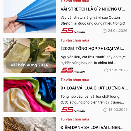
Tư vấn chọn mua
VẢI STRETCH LÀ GÌ? NHỮNG ƯU
ĐIỂM VÀ ỨNG DỤNG CỦA VẢI
Vậy vải stretch là gì và vì sao Cotton
Stretch lại được ứng dụng nhiều trong đời
COTTON STRETCH
sống? Hãy cùng 5S Fashion tìm hiểu chi
24.04.2026
tiết trong bài viết dưới đây
Tư vấn chọn mua
[2025] TỔNG HỢP 7+ LOẠI VẢI
BỀN VỮNG, THÂN THIỆN VỚI MÔI
Nguyên liệu, vật liệu “xanh” này có thực
sự bền vững hay chỉ là chiêu bài
TRƯỜNG
marketing? Cùng 5S Fashion khám phá
17.05.2025
ngay 7+ loại vải bền vững nổi bật nhất
Tư vấn chọn mua
năm 2025 giúp bạn nhìn rõ sự thật phía
sau những chiếc bộ trang phục vừa đẹp
9+ LOẠI VẢI LỤA CHẤT LƯỢNG VÀ
mà vừa “xanh” nhé:
TỐT NHẤT HIỆN NAY
Tổng hợp các loại vải lụa chất lượng,
được sử dụng phổ biến trên thị trường
hiện nay sẽ được 5S Fashion cung cấp
18.03.2025
đến quý bạn đọc trong bài viết này, cùng
Tư vấn chọn mua
tìm hiểu nhé!
ĐIỂM DANH 8+ LOẠI VẢI LINEN