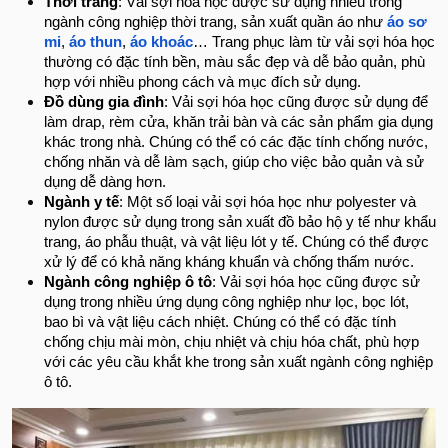
Thời trang
: Vải sợi hóa học được sử dụng nhiều trong
ngành công nghiệp thời trang, sản xuất quần áo như
áo sơ
mi
,
áo thun
,
áo khoác
… Trang phục làm từ vải sợi hóa học
thường có đặc tính bền, màu sắc đẹp và dễ bảo quản, phù
hợp với nhiều phong cách và mục đích sử dụng.
Đồ dùng gia đình
: Vải sợi hóa học cũng được sử dụng để
làm drap, rèm cửa, khăn trải bàn và các sản phẩm gia dụng
khác trong nhà. Chúng có thể có các đặc tính chống nước,
chống nhăn và dễ làm sạch, giúp cho việc bảo quản và sử
dụng dễ dàng hơn.
Ngành y tế
: Một số loại vải sợi hóa học như polyester và
nylon được sử dụng trong sản xuất đồ bảo hộ y tế như khẩu
trang, áo phẫu thuật, và vật liệu lót y tế. Chúng có thể được
xử lý để có khả năng kháng khuẩn và chống thấm nước.
Ngành công nghiệp ô tô
: Vải sợi hóa học cũng được sử
dụng trong nhiều ứng dụng công nghiệp như lọc, bọc lót,
bao bì và vật liệu cách nhiệt. Chúng có thể có đặc tính
chống chịu mài mòn, chịu nhiệt và chịu hóa chất, phù hợp
với các yêu cầu khắt khe trong sản xuất ngành công nghiệp
ô tô.