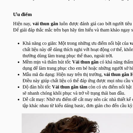
Ưu điểm
Hiện nay,
vải thun gân
luôn được đánh giá cao bởi người tiêu
Để giải đáp thắc mắc trên bạn hãy tìm hiểu và tham khảo ngay 
Khả năng co giãn: Một trong những ưu điểm nổi bật của
v
chất liệu này dễ dàng thích nghi với hoạt động cơ thể, kh
thường dùng làm trang phục thể thao, ngoài trời.
Mềm mịn và thấm hút tốt:
Vải thun gân
có khả năng thấm 
dụng để làm trang phục cho em bé hoặc những người sở h
Mẫu mã đa dạng: Hiện nay trên thị trường,
vải thun gân 
Điều này giúp chất liệu có thể đáp ứng được mọi nhu cầu v
Độ đàn hồi tốt:
Vải thun gân tăm
còn có ưu điểm nổi bật 
sẽ nhanh chóng khôi phục và trở về trạng thái ban đầu.
Dễ cắt may: Nhờ ưu điểm dễ cắt may nên các nhà thiết kế c
tập khác nhau từ kiểu dáng basic, đơn giản cho đến cầu kỳ