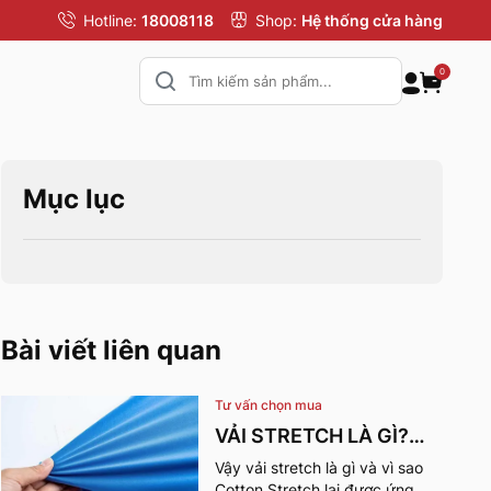
Hotline:
18008118
Shop:
Hệ thống cửa hàng
0
Mục lục
Bài viết liên quan
Tư vấn chọn mua
VẢI STRETCH LÀ GÌ?
NHỮNG ƯU ĐIỂM VÀ
Vậy vải stretch là gì và vì sao
Cotton Stretch lại được ứng