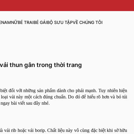
E
NAM
NỮ
BÉ TRAI
BÉ GÁI
BỘ SƯU TẬP
VỀ CHÚNG TÔI
vải thun gân trong thời trang
 biệt đối với những sản phẩm dành cho phái mạnh. Tuy nhiên hiện
 loại vải này một cách đúng chuẩn. Do đó để hiểu rõ hơn và bỏ túi
ngay bài viết sau đây nhé.
à vải rib hoặc vải borip. Chất liệu này vô cùng đặc biệt khi sở hữu