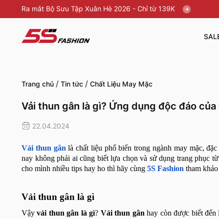
Ra mắt Bộ Sưu Tập Xuân Hè 2026 - Chỉ từ 139K
SAL
/
/
Trang chủ
Tin tức
Chất Liệu May Mặc
Vải thun gân là gì? Ứng dụng độc đáo của 
22.04.2024
Vải thun gân
là chất liệu phổ biến trong ngành may mặc, đặc
nay không phải ai cũng biết lựa chọn và sử dụng trang phục từ
cho mình nhiều tips hay ho thì hãy cùng
5S Fashion
tham khảo 
Vải thun gân là gì
Vậy
vải thun gân là gì
?
Vải thun gân
hay còn được biết đến l