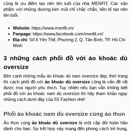
cũng là ưu điểm tạo nên tên tuổi của nhà MENFIT. Các sản
phẩm với những đường kim mũi chỉ chắc chắn, bền bỉ tạo nên
tên tuổi.
Website
: https://www.menfit.vn/
Fanpage
: https://www.facebook.com/menfit.vn/
Địa chỉ
: Số 6 Yên Thế, Phường 2, Q. Tân Bình, TP. Hồ Chí
Minh
3 những cách phối đồ với áo khoác dù
oversize
Bên cạnh những mẫu áo khoác dù nam oversize đẹp, thời trang
thì cách phối đồ với
áo khoác dù oversize
cũng là vấn đề rất
được mọi người yêu thích. Tuy nhiên nếu bạn vẫn không biết
phối đồ với áo khoác nam dù oversize thì hãy tham khảo ngay
những cách dưới đây của 5S Fashion nhé!
Phối áo khoác nam dù oversize cùng áo thun
Áo thun cùng
áo khoác dù oversize
là một cặp đôi hoàn hảo
dành cho bạn. Sự kết hợp này mang đến phong cách trẻ trung,