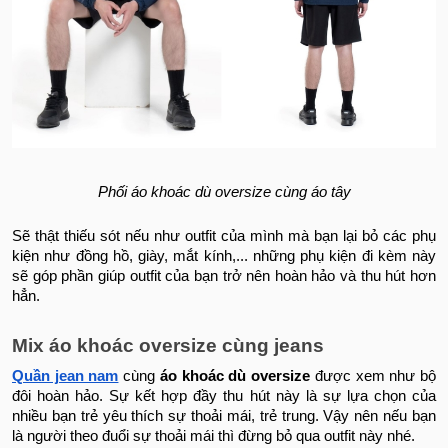
Phối áo khoác dù oversize cùng áo tây
Sẽ thật thiếu sót nếu như outfit của mình mà bạn lại bỏ các phụ
kiện như đồng hồ, giày, mắt kính,... những phụ kiện đi kèm này
sẽ góp phần giúp outfit của bạn trở nên hoàn hảo và thu hút hơn
hẳn.
Mix áo khoác oversize cùng jeans
Quần jean nam
cùng
áo khoác dù oversize
được xem như bộ
đôi hoàn hảo. Sự kết hợp đầy thu hút này là sự lựa chọn của
nhiều bạn trẻ yêu thích sự thoải mái, trẻ trung. Vậy nên nếu bạn
là người theo đuổi sự thoải mái thì đừng bỏ qua outfit này nhé.