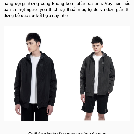
năng động nhưng cũng không kém phần cá tính. Vậy nên nếu
bạn là một người yêu thích sự thoải mái, tự do và đơn giản thì
đừng bỏ qua sự kết hợp này nhé.