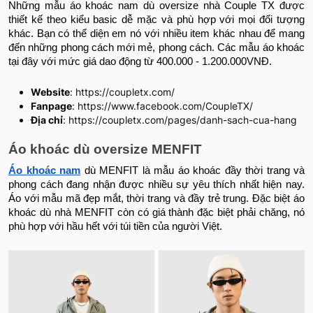
Những mẫu áo khoác nam dù oversize nhà Couple TX được
thiết kế theo kiểu basic dễ mặc và phù hợp với mọi đối tượng
khác. Bạn có thể diện em nó với nhiều item khác nhau để mang
đến những phong cách mới mẻ, phong cách. Các mẫu áo khoác
tại đây với mức giá dao động từ 400.000 - 1.200.000VNĐ.
Website
: https://coupletx.com/
Fanpage
: https://www.facebook.com/CoupleTX/
Địa chỉ
: https://coupletx.com/pages/danh-sach-cua-hang
Áo khoác dù oversize
MENFIT
Áo khoác nam
dù MENFIT là mẫu áo khoác đầy thời trang và
phong cách đang nhận được nhiều sự yêu thích nhất hiện nay.
Áo với mẫu mã đẹp mắt, thời trang và đầy trẻ trung. Đặc biệt áo
khoác dù nhà MENFIT còn có giá thành đặc biệt phải chăng, nó
phù hợp với hầu hết với túi tiền của người Việt.