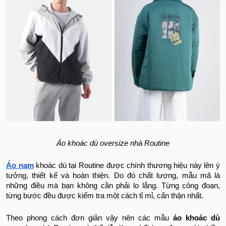
Áo khoác dù oversize nhà Routine
Áo nam
khoác dù tại Routine được chính thương hiệu này lên ý
tưởng, thiết kế và hoàn thiện. Do đó chất lượng, mẫu mã là
những điều mà bạn không cần phải lo lắng. Từng công đoạn,
từng bước đều được kiểm tra một cách tỉ mỉ, cẩn thận nhất.
Theo phong cách đơn giản vậy nên các mẫu
áo khoác dù