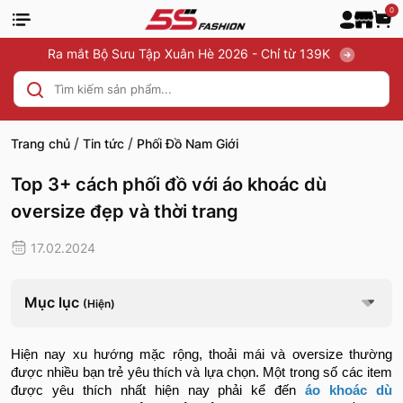
0
Ra mắt Bộ Sưu Tập Xuân Hè 2026 - Chỉ từ 139K
/
/
Trang chủ
Tin tức
Phối Đồ Nam Giới
Top 3+ cách phối đồ với áo khoác dù
oversize đẹp và thời trang
17.02.2024
Mục lục
(Hiện)
Hiện nay xu hướng mặc rộng, thoải mái và oversize thường
được nhiều bạn trẻ yêu thích và lựa chọn. Một trong số các item
được yêu thích nhất hiện nay phải kể đến
áo khoác dù