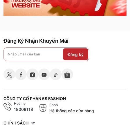
Đăng Ký Nhận Khuyến Mãi
Đăng ký
CÔNG TY CỔ PHẦN 5S FASHION
Hotline
Shop
18008118
Hệ thống các cửa hàng
CHÍNH SÁCH