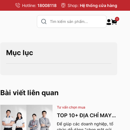
Hotline:
18008118
Shop:
Hệ thống cửa hàng
0
Mục lục
Bài viết liên quan
Tư vấn chọn mua
TOP 10+ ĐỊA CHỈ MAY
ĐỒNG PHỤC CÔNG TY
Để giúp các doanh nghiệp, tổ
chức dễ dàng "chọn mặt gửi