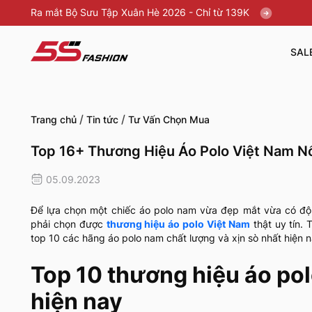
Ra mắt Bộ Sưu Tập Xuân Hè 2026 - Chỉ từ 139K
SAL
/
/
Trang chủ
Tin tức
Tư Vấn Chọn Mua
Top 16+ Thương Hiệu Áo Polo Việt Nam Nổ
05.09.2023
Để lựa chọn một chiếc áo polo nam vừa đẹp mắt vừa có độ b
phải chọn được
thương hiệu áo polo Việt Nam
thật uy tín.
top 10 các hãng áo polo nam chất lượng và xịn sò nhất hiện 
Top 10 thương hiệu áo po
hiện nay