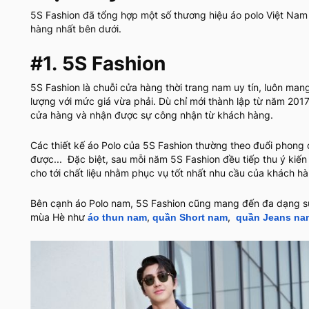
5S Fashion đã tổng hợp một số thương hiệu áo polo Việt Nam
hàng nhất bên dưới.
#1. 5S Fashion
5S Fashion là chuỗi cửa hàng thời trang nam uy tín, luôn m
lượng với mức giá vừa phải. Dù chỉ mới thành lập từ năm 201
cửa hàng và nhận được sự công nhận từ khách hàng.
Các thiết kế áo Polo của 5S Fashion thường theo đuổi phong 
được... Đặc biệt, sau mỗi năm 5S Fashion đều tiếp thu ý kiến
cho tới chất liệu nhằm phục vụ tốt nhất nhu cầu của khách h
Bên cạnh áo Polo nam, 5S Fashion cũng mang đến đa dạng sự
mùa Hè như
,
,
áo thun nam
quần Short nam
quần Jeans na