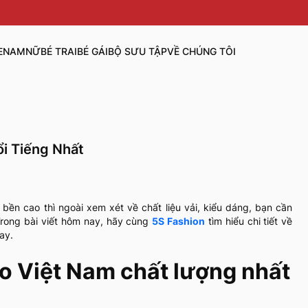
E
NAM
NỮ
BÉ TRAI
BÉ GÁI
BỘ SƯU TẬP
VỀ CHÚNG TÔI
i Tiếng Nhất
ền cao thì ngoài xem xét về chất liệu vải, kiểu dáng, bạn cần
 Trong bài viết hôm nay, hãy cùng
5S Fashion
tìm hiểu chi tiết về
nay.
lo Việt Nam chất lượng nhất